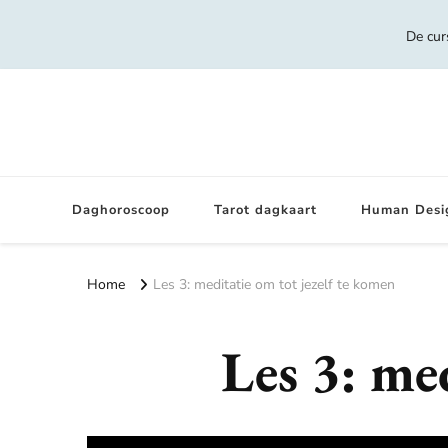
De cur
Daghoroscoop
Tarot dagkaart
Human Desi
Home
Les 3: meditatie om tot jezelf te komen
Les 3: me