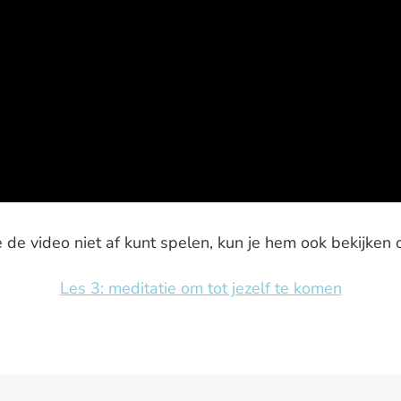
 de video niet af kunt spelen, kun je hem ook bekijken 
Les 3: meditatie om tot jezelf te komen