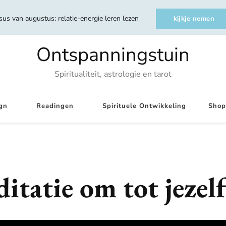
sus van augustus: relatie-energie leren lezen
kijkje nemen
Ontspanningstuin
Spiritualiteit, astrologie en tarot
gn
Readingen
Spirituele Ontwikkeling
Shop
ditatie om tot jezel