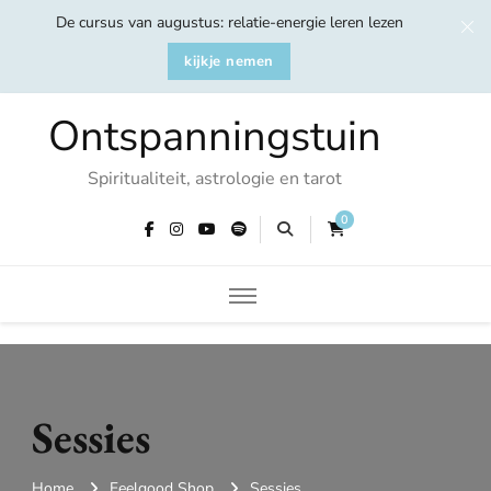
De cursus van augustus: relatie-energie leren lezen
kijkje nemen
Ontspanningstuin
Spiritualiteit, astrologie en tarot
0
Sessies
Home
Feelgood Shop
Sessies