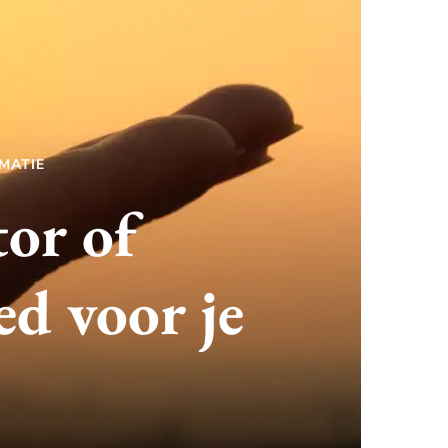
MATIE
tor of
d voor je