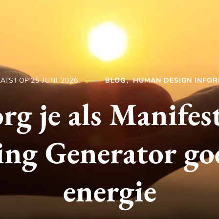
AATST OP
25 JUNI 2026
BLOG
HUMAN DESIGN INFOR
rg je als Manifes
ing Generator goe
energie