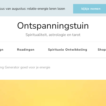
sus van augustus: relatie-energie leren lezen
kijkje nemen
Ontspanningstuin
Spiritualiteit, astrologie en tarot
gn
Readingen
Spirituele Ontwikkeling
Shop
ing Generator goed voor je energie