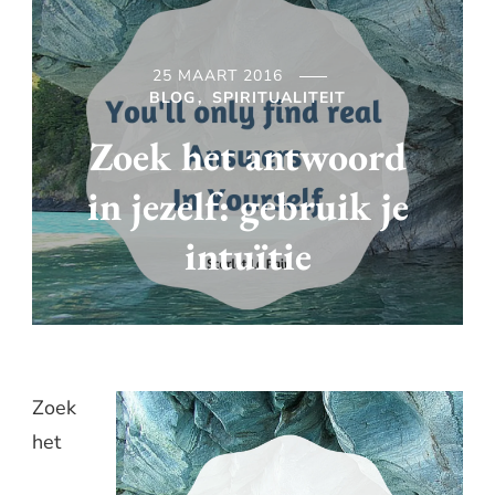
25 MAART 2016
BLOG
SPIRITUALITEIT
Zoek het antwoord
in jezelf: gebruik je
intuïtie
Zoek
het