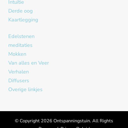
Intuïtie
Derde oog
Kaartlegging
Edelstenen
meditaties
Mokken
Van alles en Veer
Verhalen
Diffusers
Overige linkjes
© Copyright 2026
Ontspanningstuin
. All Rights