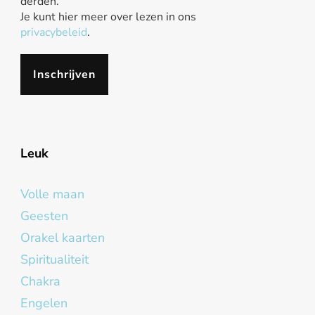
derden.
Je kunt hier meer over lezen in ons
privacybeleid
.
Leuk
Volle maan
Geesten
Orakel kaarten
Spiritualiteit
Chakra
Engelen