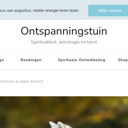
sus van augustus: relatie-energie leren lezen
kijkje nemen
Ontspanningstuin
Spiritualiteit, astrologie en tarot
gn
Readingen
Spirituele Ontwikkeling
Shop
ertrouw je eigen instinct