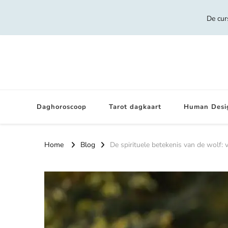
De cur
Daghoroscoop
Tarot dagkaart
Human Desi
Home
Blog
De spirituele betekenis van de wolf: v