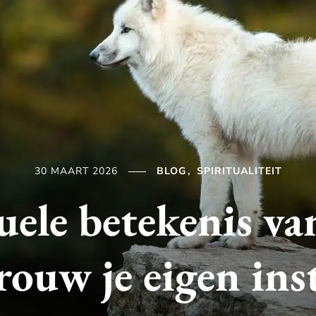
30 MAART 2026
BLOG
SPIRITUALITEIT
uele betekenis va
rouw je eigen ins