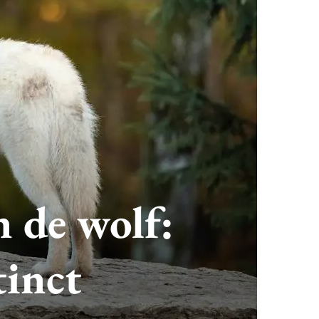
n de wolf:
tinct