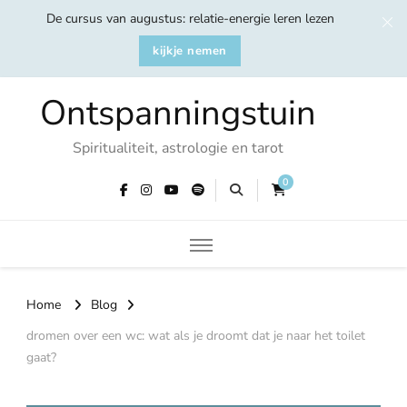
De cursus van augustus: relatie-energie leren lezen
kijkje nemen
Ontspanningstuin
Spiritualiteit, astrologie en tarot
0
Home
Blog
dromen over een wc: wat als je droomt dat je naar het toilet
gaat?