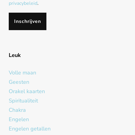
privacybeleid
.
Leuk
Volle maan
Geesten
Orakel kaarten
Spiritualiteit
Chakra
Engelen
Engelen getallen