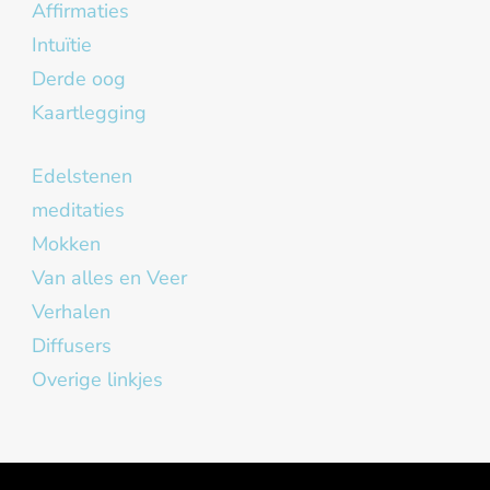
Affirmaties
Intuïtie
Derde oog
Kaartlegging
Edelstenen
meditaties
Mokken
Van alles en Veer
Verhalen
Diffusers
Overige linkjes