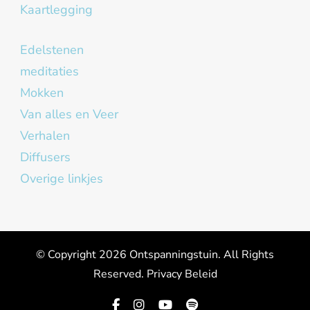
Kaartlegging
Edelstenen
meditaties
Mokken
Van alles en Veer
Verhalen
Diffusers
Overige linkjes
© Copyright 2026
Ontspanningstuin
. All Rights
Reserved.
Privacy Beleid