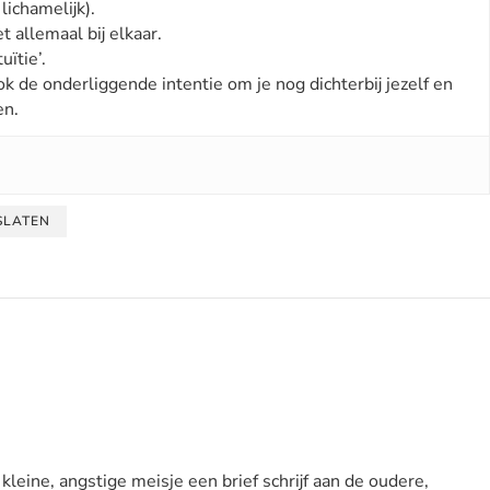
lichamelijk).
t allemaal bij elkaar.
uïtie’.
ok de onderliggende intentie om je nog dichterbij jezelf en
en.
SLATEN
kleine, angstige meisje een brief schrijf aan de oudere,