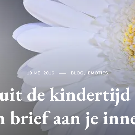
19 MEI 2016
BLOG
EMOTIES
uit de kindertijd 
n brief aan je inn