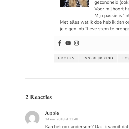
gezondheid (ook 
Voor mij hoort he
Mijn passie is ‘int
Met alles wat ik doe heb ik dan o
je eigen intuïtieve stem te breng
EMOTIES
INNERLIJK KIND
LO
2 Reacties
Juppie
14 mei 2018 at 22:48
Kan het ook andersom? Dat ik vanuit dat 