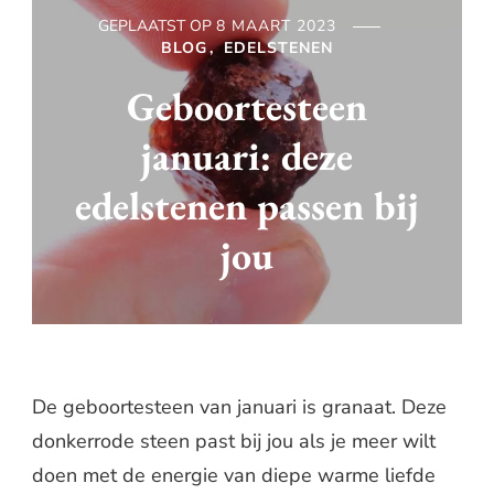
GEPLAATST OP
8 MAART 2023
BLOG
EDELSTENEN
Geboortesteen
januari: deze
edelstenen passen bij
jou
De geboortesteen van januari is granaat. Deze
donkerrode steen past bij jou als je meer wilt
doen met de energie van diepe warme liefde