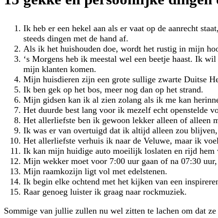
Ik heb er een hekel aan als er vaat op de aanrecht sta
steeds dingen met de hand af.
Als ik het huishouden doe, wordt het rustig in mijn hoof
‘s Morgens heb ik meestal wel een beetje haast. Ik wi
mijn klanten komen.
Mijn huisdieren zijn een grote sullige zwarte Duitse H
Ik ben gek op het bos, meer nog dan op het strand.
Mijn gidsen kan ik al zien zolang als ik me kan herinn
Het duurde best lang voor ik mezelf echt openstelde v
Het allerliefste ben ik gewoon lekker alleen of alleen 
Ik was er van overtuigd dat ik altijd alleen zou blijven
Het allerliefste verhuis ik naar de Veluwe, maar ik voe
Ik kan mijn huidige auto moeilijk loslaten en rijd hem w
Mijn wekker moet voor 7:00 uur gaan of na 07:30 uur,
Mijn raamkozijn ligt vol met edelstenen.
Ik begin elke ochtend met het kijken van een inspirer
Raar genoeg luister ik graag naar rockmuziek.
Sommige van jullie zullen nu wel zitten te lachen om dat ze 