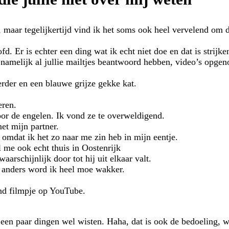
at, maar tegelijkertijd vind ik het soms ook heel vervelend o
d. Er is echter een ding wat ik echt niet doe en dat is strijke
l namelijk al jullie mailtjes beantwoord hebben, video’s opg
erder en een blauwe grijze gekke kat.
eren.
oor de engelen. Ik vond ze te overweldigend.
met mijn partner.
, omdat ik het zo naar me zin heb in mijn eentje.
l me ook echt thuis in Oostenrijk
aarschijnlijk door tot hij uit elkaar valt.
 anders word ik heel moe wakker.
end filmpje op YouTube.
een paar dingen wel wisten. Haha, dat is ook de bedoeling, wa