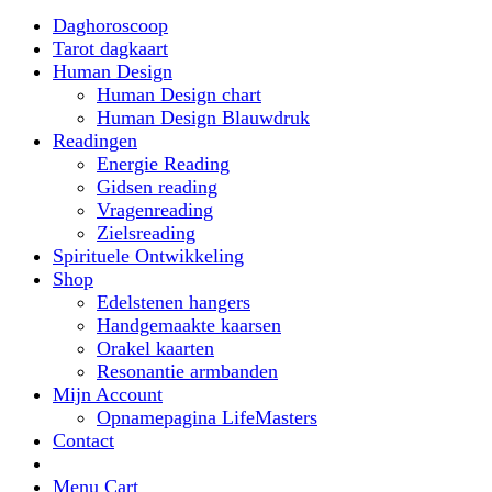
Daghoroscoop
Tarot dagkaart
Human Design
Human Design chart
Human Design Blauwdruk
Readingen
Energie Reading
Gidsen reading
Vragenreading
Zielsreading
Spirituele Ontwikkeling
Shop
Edelstenen hangers
Handgemaakte kaarsen
Orakel kaarten
Resonantie armbanden
Mijn Account
Opnamepagina LifeMasters
Contact
Menu Cart