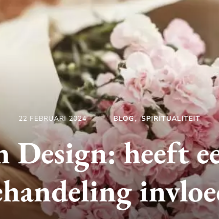
22 FEBRUARI 2024
BLOG
SPIRITUALITEIT
Design: heeft e
ehandeling invloe