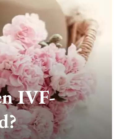
en IVF-
d?