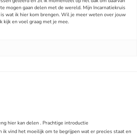
lessen geleerd en zit ik momenteel op het dak om daarvan
te mogen gaan delen met de wereld. Mijn Incarnatiekruis
at is wat ik hier kom brengen. Wil je meer weten over jouw
k kijk en voel graag met je mee.
reng hier kan delen . Prachtige introductie
ik vind het moeilijk om te begrijpen wat er precies staat en