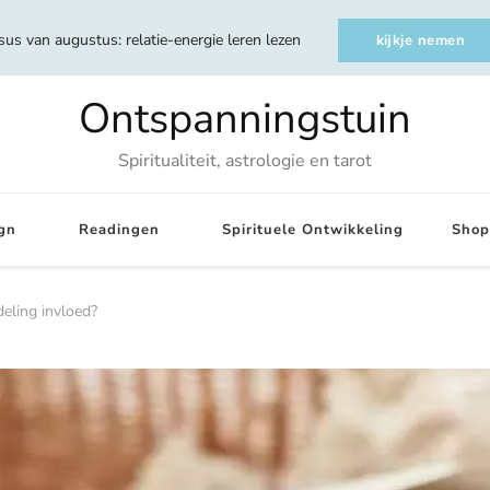
sus van augustus: relatie-energie leren lezen
kijkje nemen
Ontspanningstuin
Spiritualiteit, astrologie en tarot
gn
Readingen
Spirituele Ontwikkeling
Shop
eling invloed?