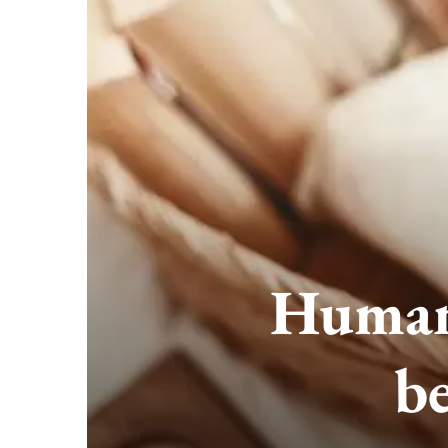
Human 
b