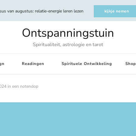
sus van augustus: relatie-energie leren lezen
kijkje nemen
Ontspanningstuin
Spiritualiteit, astrologie en tarot
gn
Readingen
Spirituele Ontwikkeling
Shop
024 in een notendop