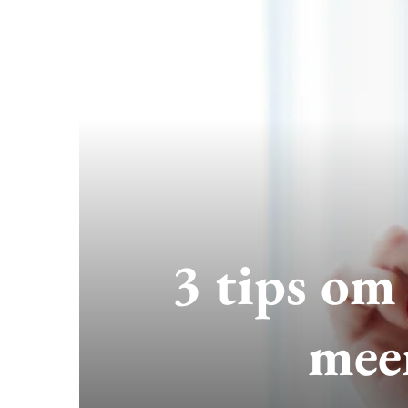
3 tips om 
meer