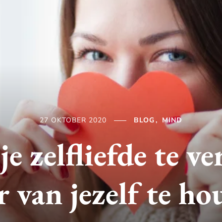
27 OKTOBER 2020
BLOG
MIND
je zelfliefde te v
 van jezelf te h