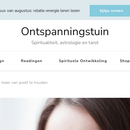
sus van augustus: relatie-energie leren lezen
kijkje nemen
Ontspanningstuin
Spiritualiteit, astrologie en tarot
gn
Readingen
Spirituele Ontwikkeling
Shop
n meer van jezelf te houden