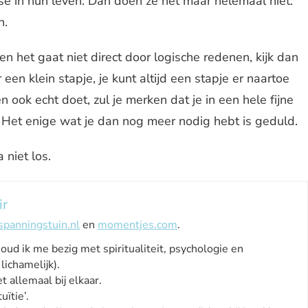
e in hun leven. Dan doen ze het maar helemaal niet.
n.
t en het gaat niet direct door logische redenen, kijk dan
een klein stapje, je kunt altijd een stapje er naartoe
en ook echt doet, zul je merken dat je in een hele fijne
Het enige wat je dan nog meer nodig hebt is geduld.
 niet los.
ir
spanningstuin.nl
en
momentjes.com
.
houd ik me bezig met spiritualiteit, psychologie en
lichamelijk).
t allemaal bij elkaar.
uïtie’.