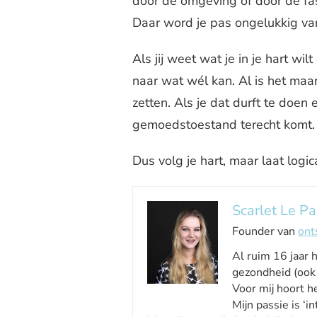
door de omgeving of door de fas
Daar word je pas ongelukkig va
Als jij weet wat je in je hart wil
naar wat wél kan. Al is het maar 
zetten. Als je dat durft te doen 
gemoedstoestand terecht komt. 
Dus volg je hart, maar laat logica
Scarlet Le Pa
Founder van
ont
Al ruim 16 jaar 
gezondheid (ook 
Voor mij hoort he
Mijn passie is ‘int