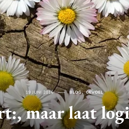
19 JUNI 2016
BLOG
GEVOEL
rt:, maar laat logi