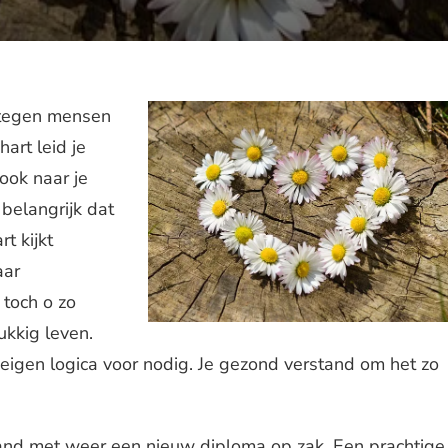
k tegen mensen
hart leid je
 ook naar je
 belangrijk dat
rt kijkt
aar
 toch o zo
lukkig leven.
 eigen logica voor nodig. Je gezond verstand om het zo
and met weer een nieuw diploma op zak. Een prachtige