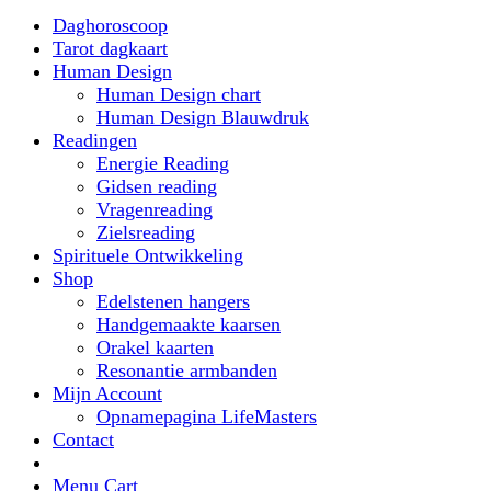
Daghoroscoop
Tarot dagkaart
Human Design
Human Design chart
Human Design Blauwdruk
Readingen
Energie Reading
Gidsen reading
Vragenreading
Zielsreading
Spirituele Ontwikkeling
Shop
Edelstenen hangers
Handgemaakte kaarsen
Orakel kaarten
Resonantie armbanden
Mijn Account
Opnamepagina LifeMasters
Contact
Menu Cart