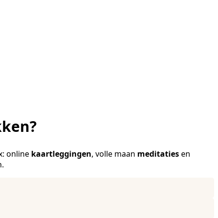
kken?
x: online
kaartleggingen
, volle maan
meditaties
en
n.