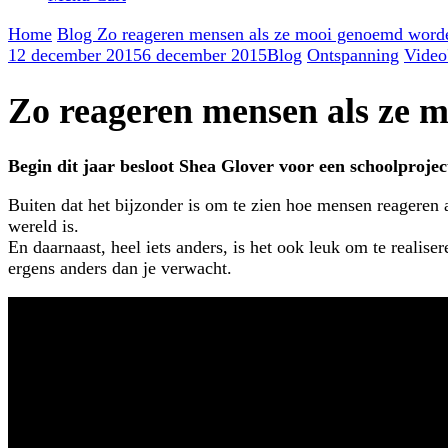
Home
Blog
Zo reageren mensen als ze mooi genoemd word
12 december 2015
6 december 2015
Blog
Ontspanning
Video
Zo reageren mensen als ze 
Begin dit jaar besloot Shea Glover voor een schoolproje
Buiten dat het bijzonder is om te zien hoe mensen reageren 
wereld is.
En daarnaast, heel iets anders, is het ook leuk om te realis
ergens anders dan je verwacht.