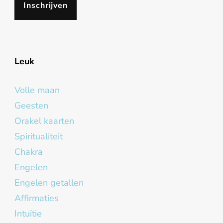
Leuk
Volle maan
Geesten
Orakel kaarten
Spiritualiteit
Chakra
Engelen
Engelen getallen
Affirmaties
Intuïtie