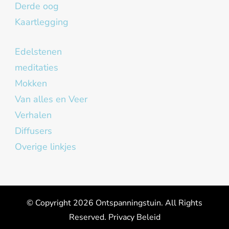
Derde oog
Kaartlegging
Edelstenen
meditaties
Mokken
Van alles en Veer
Verhalen
Diffusers
Overige linkjes
© Copyright 2026
Ontspanningstuin
. All Rights
Reserved.
Privacy Beleid