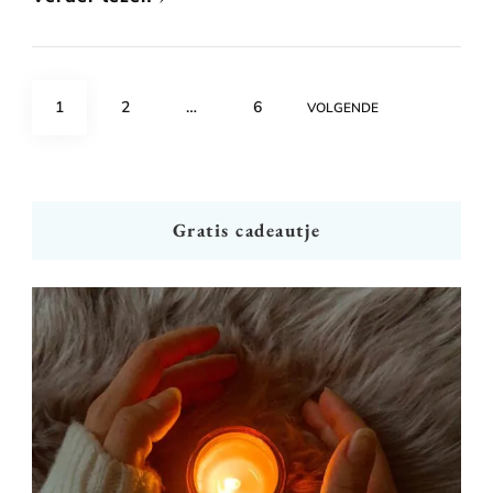
Berichten
PAGE
PAGE
PAGE
1
2
…
6
VOLGENDE
paginering
Gratis cadeautje