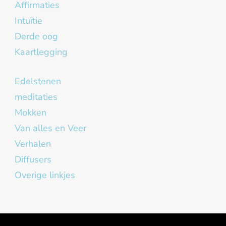
Affirmaties
Intuïtie
Derde oog
Kaartlegging
Edelstenen
meditaties
Mokken
Van alles en Veer
Verhalen
Diffusers
Overige linkjes