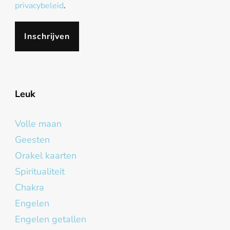
privacybeleid
.
Leuk
Volle maan
Geesten
Orakel kaarten
Spiritualiteit
Chakra
Engelen
Engelen getallen