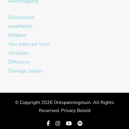
Kaartlegging
Edelstenen
meditaties
Mokken
Van alles en Veer
Verhalen
Diffusers
Overige linkjes
© Copyright 2026
Ontspanningstuin
. All Rights
Reserved.
Privacy Beleid