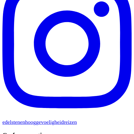
edelstenen
hooggevoeligheid
reizen