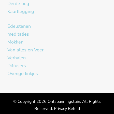
Derde oog
Kaartlegging
Edelstenen
meditaties
Mokken
Van alles en Veer
Verhalen
Diffusers
Overige linkjes
© Copyright 2026
Ontspanningstuin
. All Rights
Reserved.
Privacy Beleid