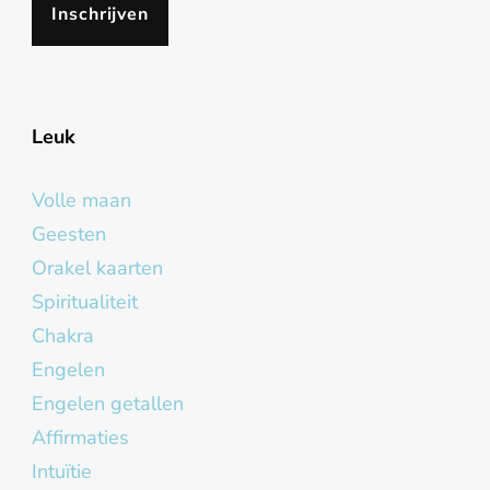
Leuk
Volle maan
Geesten
Orakel kaarten
Spiritualiteit
Chakra
Engelen
Engelen getallen
Affirmaties
Intuïtie