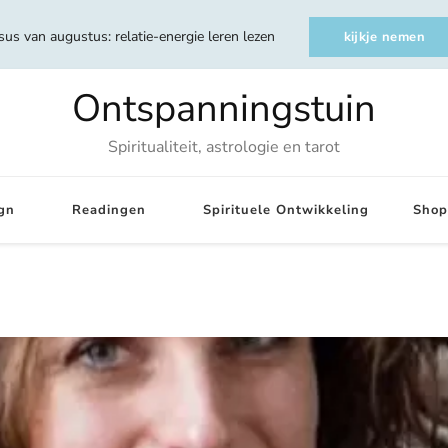
sus van augustus: relatie-energie leren lezen
kijkje nemen
Ontspanningstuin
Spiritualiteit, astrologie en tarot
gn
Readingen
Spirituele Ontwikkeling
Shop