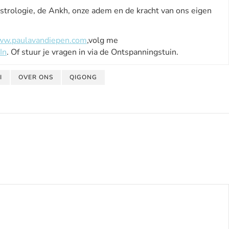
strologie, de Ankh, onze adem en de kracht van ons eigen
w.paulavandiepen.com
,volg me
In
. Of stuur je vragen in via de Ontspanningstuin.
I
OVER ONS
QIGONG