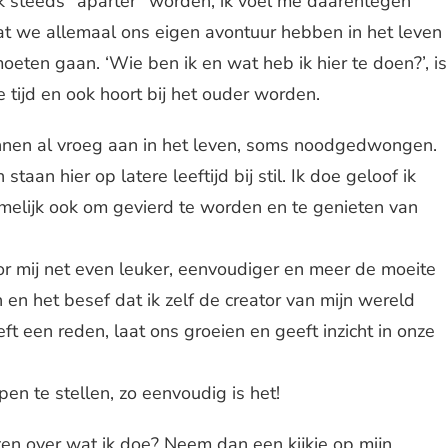
ik steeds “aparter” worden, ik voel me daarentegen
at we allemaal ons eigen avontuur hebben in het leven
eten gaan. ‘Wie ben ik en wat heb ik hier te doen?’, is
e tijd en ook hoort bij het ouder worden.
nnen al vroeg aan in het leven, soms noodgedwongen.
taan hier op latere leeftijd bij stil. Ik doe geloof ik
namelijk ook om gevierd te worden en te genieten van
oor mij net even leuker, eenvoudiger en meer de moeite
en het besef dat ik zelf de creator van mijn wereld
t een reden, laat ons groeien en geeft inzicht in onze
pen te stellen, zo eenvoudig is het!
en over wat ik doe? Neem dan een kijkje op mijn