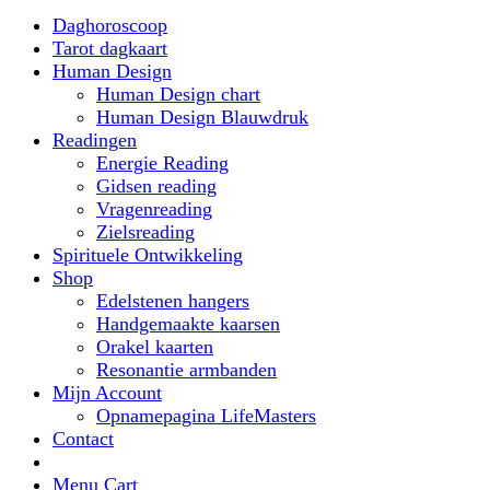
Daghoroscoop
Tarot dagkaart
Human Design
Human Design chart
Human Design Blauwdruk
Readingen
Energie Reading
Gidsen reading
Vragenreading
Zielsreading
Spirituele Ontwikkeling
Shop
Edelstenen hangers
Handgemaakte kaarsen
Orakel kaarten
Resonantie armbanden
Mijn Account
Opnamepagina LifeMasters
Contact
Menu Cart