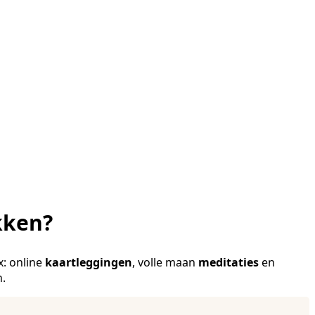
kken?
x: online
kaartleggingen
, volle maan
meditaties
en
n.