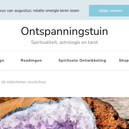
sus van augustus: relatie-energie leren lezen
kijkje nemen
Ontspanningstuin
Spiritualiteit, astrologie en tarot
gn
Readingen
Spirituele Ontwikkeling
Shop
r de edelstenen workshop