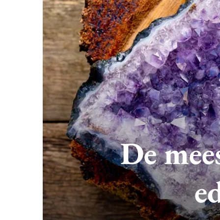
De mees
e