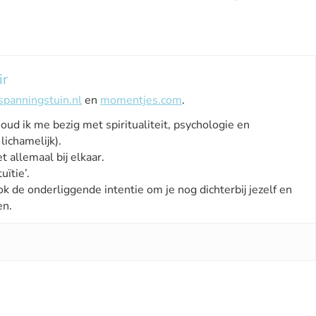
ir
spanningstuin.nl
en
momentjes.com
.
houd ik me bezig met spiritualiteit, psychologie en
lichamelijk).
t allemaal bij elkaar.
uïtie’.
ok de onderliggende intentie om je nog dichterbij jezelf en
en.