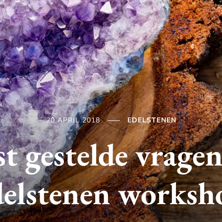
20 APRIL 2018
EDELSTENEN
t gestelde vragen
delstenen worksh