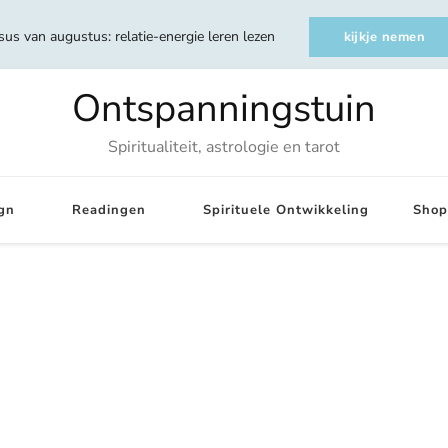
sus van augustus: relatie-energie leren lezen
kijkje nemen
Ontspanningstuin
Spiritualiteit, astrologie en tarot
gn
Readingen
Spirituele Ontwikkeling
Shop