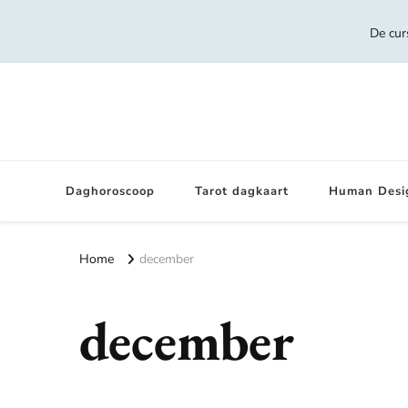
De cur
Daghoroscoop
Tarot dagkaart
Human Desi
Home
december
december