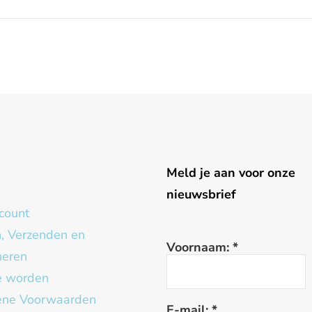
g
Meld je aan voor onze
nieuwsbrief
count
n, Verzenden en
Voornaam:
*
neren
te worden
ne Voorwaarden
E-mail:
*