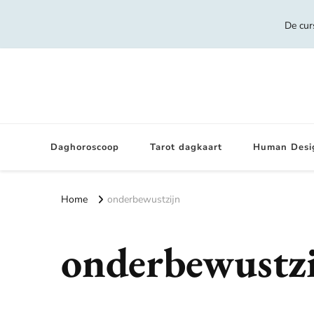
De cur
Daghoroscoop
Tarot dagkaart
Human Desi
Home
onderbewustzijn
onderbewustz