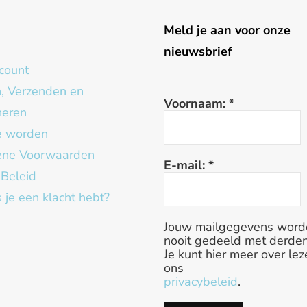
g
Meld je aan voor onze
nieuwsbrief
count
n, Verzenden en
Voornaam:
*
neren
te worden
ne Voorwaarden
E-mail:
*
 Beleid
 je een klacht hebt?
Jouw mailgegevens word
nooit gedeeld met derden
Je kunt hier meer over lez
ons
privacybeleid
.