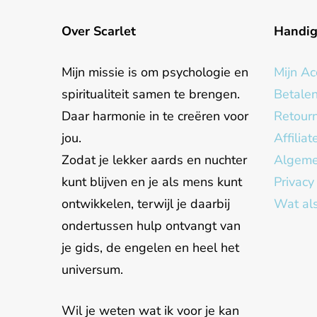
Over Scarlet
Handi
Mijn missie is om psychologie en
Mijn Ac
spiritualiteit samen te brengen.
Betale
Daar harmonie in te creëren voor
Retour
jou.
Affilia
Zodat je lekker aards en nuchter
Algeme
kunt blijven en je als mens kunt
Privacy
ontwikkelen, terwijl je daarbij
Wat als
ondertussen hulp ontvangt van
je gids, de engelen en heel het
universum.
Wil je weten wat ik voor je kan