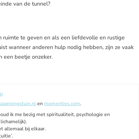
 einde van de tunnel?
om ruimte te geven en als een liefdevolle en rustige
juist wanneer anderen hulp nodig hebben, zijn ze vaak
n een beetje onzeker.
ir
spanningstuin.nl
en
momentjes.com
.
houd ik me bezig met spiritualiteit, psychologie en
lichamelijk).
t allemaal bij elkaar.
uïtie’.