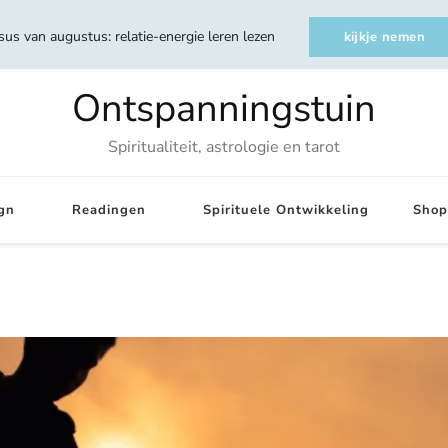
sus van augustus: relatie-energie leren lezen
kijkje nemen
Ontspanningstuin
Spiritualiteit, astrologie en tarot
gn
Readingen
Spirituele Ontwikkeling
Shop