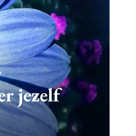
T
r jezelf