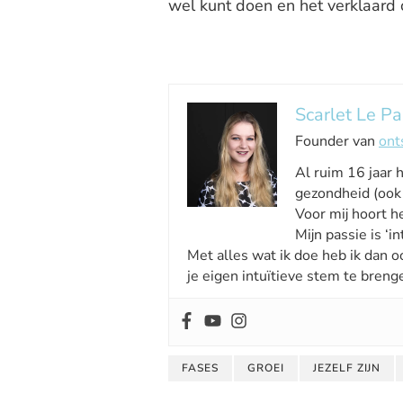
wel kunt doen en het verklaard 
Scarlet Le Pa
Founder van
ont
Al ruim 16 jaar 
gezondheid (ook 
Voor mij hoort he
Mijn passie is ‘int
Met alles wat ik doe heb ik dan o
je eigen intuïtieve stem te breng
FASES
GROEI
JEZELF ZIJN