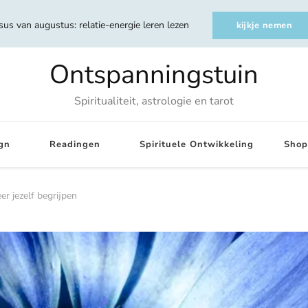
sus van augustus: relatie-energie leren lezen
kijkje nemen
Ontspanningstuin
Spiritualiteit, astrologie en tarot
gn
Readingen
Spirituele Ontwikkeling
Shop
er jezelf begrijpen