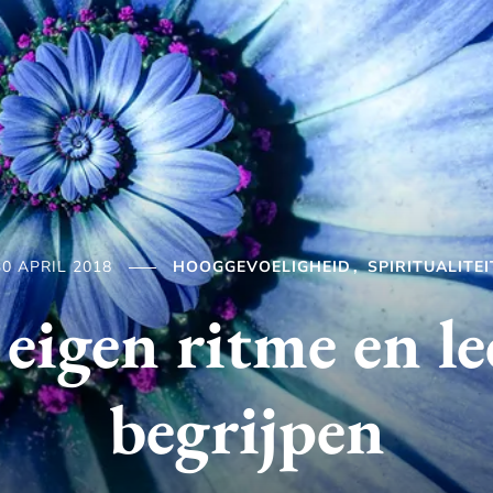
30 APRIL 2018
HOOGGEVOELIGHEID
SPIRITUALITEI
 eigen ritme en lee
begrijpen