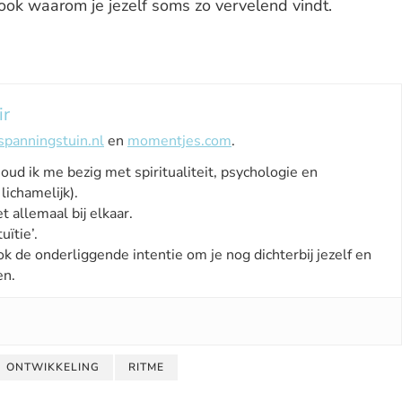
ook waarom je jezelf soms zo vervelend vindt.
ir
spanningstuin.nl
en
momentjes.com
.
houd ik me bezig met spiritualiteit, psychologie en
lichamelijk).
t allemaal bij elkaar.
uïtie’.
ok de onderliggende intentie om je nog dichterbij jezelf en
en.
ONTWIKKELING
RITME