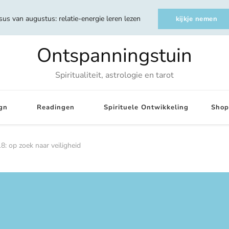
sus van augustus: relatie-energie leren lezen
kijkje nemen
Ontspanningstuin
Spiritualiteit, astrologie en tarot
gn
Readingen
Spirituele Ontwikkeling
Shop
8: op zoek naar veiligheid