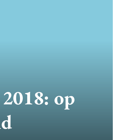
 2018: op
id