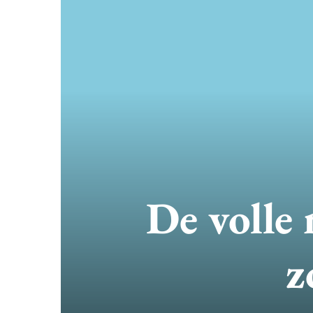
De volle
z