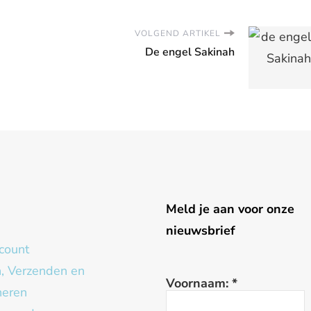
VOLGEND ARTIKEL
De engel Sakinah
g
Meld je aan voor onze
nieuwsbrief
count
n, Verzenden en
Voornaam:
*
neren