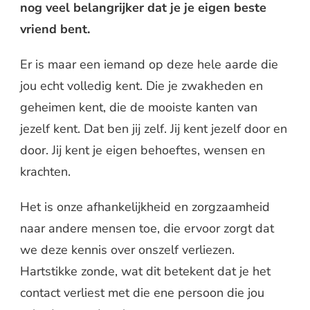
nog veel belangrijker dat je je eigen beste
vriend bent.
Er is maar een iemand op deze hele aarde die
jou echt volledig kent. Die je zwakheden en
geheimen kent, die de mooiste kanten van
jezelf kent. Dat ben jij zelf. Jij kent jezelf door en
door. Jij kent je eigen behoeftes, wensen en
krachten.
Het is onze afhankelijkheid en zorgzaamheid
naar andere mensen toe, die ervoor zorgt dat
we deze kennis over onszelf verliezen.
Hartstikke zonde, wat dit betekent dat je het
contact verliest met die ene persoon die jou