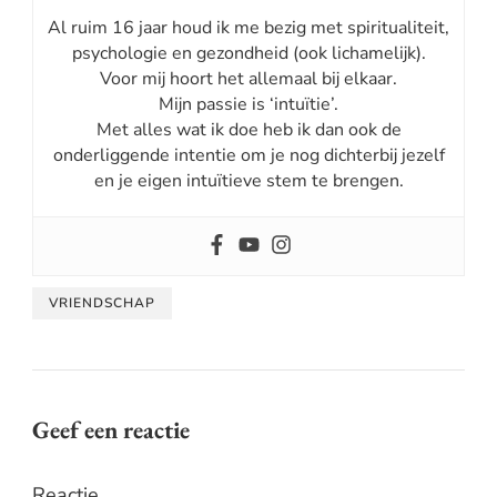
Al ruim 16 jaar houd ik me bezig met spiritualiteit,
psychologie en gezondheid (ook lichamelijk).
Voor mij hoort het allemaal bij elkaar.
Mijn passie is ‘intuïtie’.
Met alles wat ik doe heb ik dan ook de
onderliggende intentie om je nog dichterbij jezelf
en je eigen intuïtieve stem te brengen.
VRIENDSCHAP
Geef een reactie
Reactie