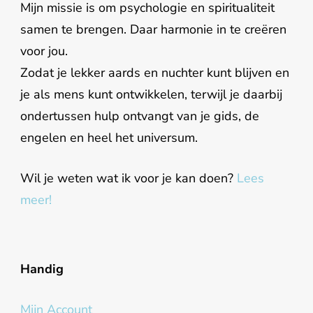
Mijn missie is om psychologie en spiritualiteit
samen te brengen. Daar harmonie in te creëren
voor jou.
Zodat je lekker aards en nuchter kunt blijven en
je als mens kunt ontwikkelen, terwijl je daarbij
ondertussen hulp ontvangt van je gids, de
engelen en heel het universum.
Wil je weten wat ik voor je kan doen?
Lees
meer!
Handig
Mijn Account