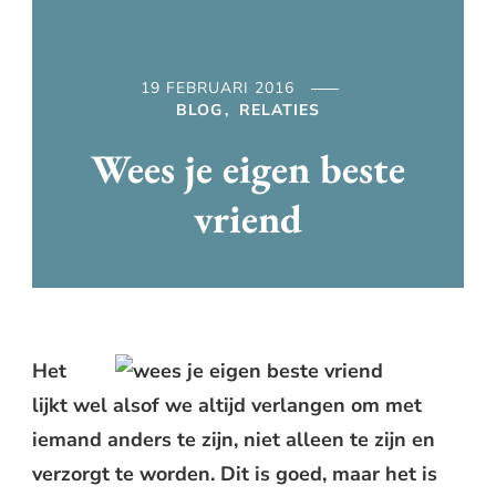
19 FEBRUARI 2016
BLOG
RELATIES
Wees je eigen beste
vriend
Het
lijkt wel alsof we altijd verlangen om met
iemand anders te zijn, niet alleen te zijn en
verzorgt te worden. Dit is goed, maar het is