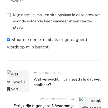
Mijn naam, e-mail en site opslaan in deze browser
voor de volgende keer wanneer ik een reactie
plaats.
Stuur me een e-mail als er gereageerd
wordt op mijn bericht.
VORIG ARTIKEL
Wat verwacht jij van jezelf? Is dat wel
haalbaar?
VOLGEND ARTIKEL
Eerlijk zijn tegen jezelf. Waarom je