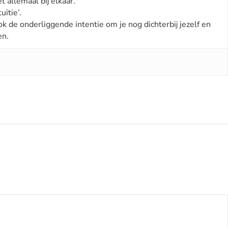
t allemaal bij elkaar.
uïtie’.
ok de onderliggende intentie om je nog dichterbij jezelf en
en.