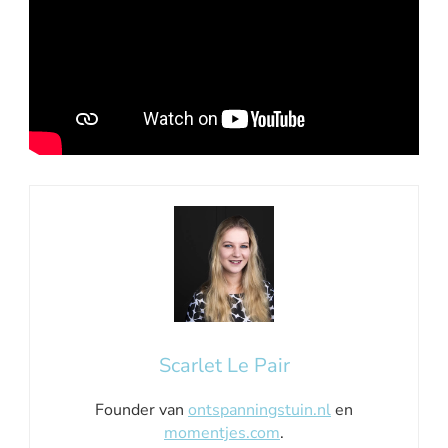
Scarlet Le Pair
Founder van
ontspanningstuin.nl
en
momentjes.com
.