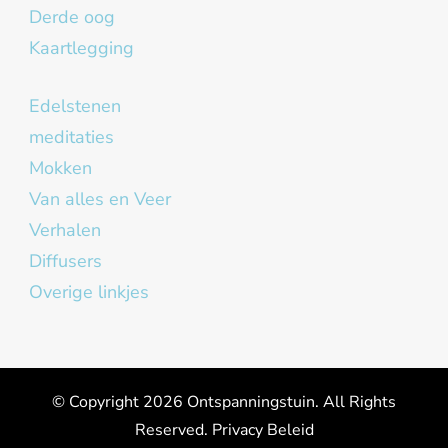
Derde oog
Kaartlegging
Edelstenen
meditaties
Mokken
Van alles en Veer
Verhalen
Diffusers
Overige linkjes
© Copyright 2026
Ontspanningstuin
. All Rights
Reserved.
Privacy Beleid