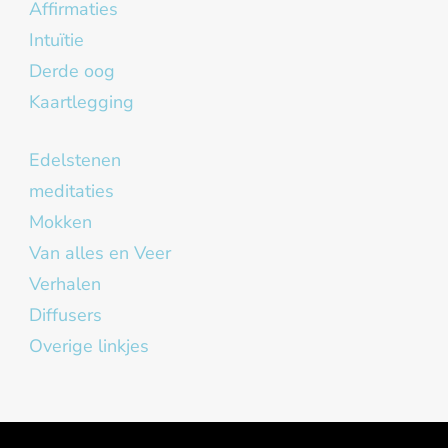
Affirmaties
Intuïtie
Derde oog
Kaartlegging
Edelstenen
meditaties
Mokken
Van alles en Veer
Verhalen
Diffusers
Overige linkjes