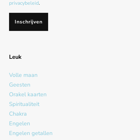
privacybeleid
.
Leuk
Volle maan
Geesten
Orakel kaarten
Spiritualiteit
Chakra
Engelen
Engelen getallen