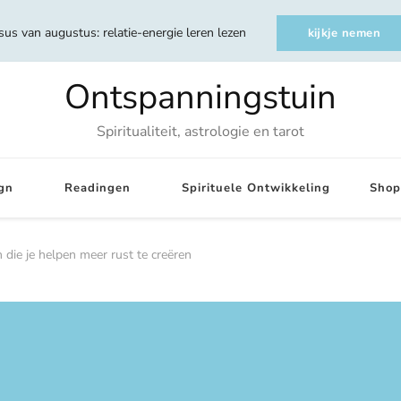
sus van augustus: relatie-energie leren lezen
kijkje nemen
Ontspanningstuin
Spiritualiteit, astrologie en tarot
gn
Readingen
Spirituele Ontwikkeling
Shop
die je helpen meer rust te creëren