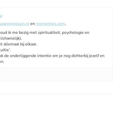
ir
spanningstuin.nl
en
momentjes.com
.
houd ik me bezig met spiritualiteit, psychologie en
lichamelijk).
t allemaal bij elkaar.
uïtie’.
ok de onderliggende intentie om je nog dichterbij jezelf en
en.