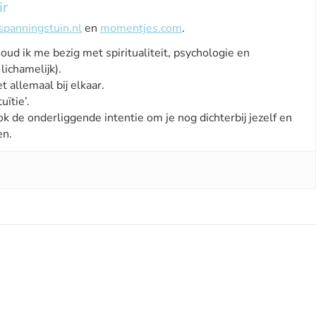
ir
spanningstuin.nl
en
momentjes.com
.
houd ik me bezig met spiritualiteit, psychologie en
lichamelijk).
t allemaal bij elkaar.
uïtie’.
ok de onderliggende intentie om je nog dichterbij jezelf en
en.