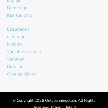
Intuïtie
Derde oog
Kaartlegging
Edelstenen
meditaties
Mokken
Van alles en Veer
Verhalen
Diffusers
Overige linkjes
© Copyright 2026
Ontspanningstuin
. All Rights
Reserved.
Privacy Beleid