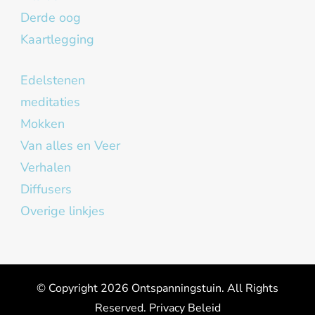
Derde oog
Kaartlegging
Edelstenen
meditaties
Mokken
Van alles en Veer
Verhalen
Diffusers
Overige linkjes
© Copyright 2026
Ontspanningstuin
. All Rights
Reserved.
Privacy Beleid