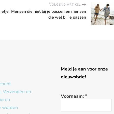
VOLGEND ARTIKEL
metje
Mensen die niet bij je passen en mensen
die wel bij je passen
g
Meld je aan voor onze
nieuwsbrief
count
n, Verzenden en
Voornaam:
*
neren
te worden