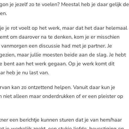
on je jezelf zo te voelen? Meestal heb je daar gelijk de
en.
 je je rot voelt op het werk, maar dat het daar helemaal
 neemt om daarover na te denken, kom je er misschien
e vanmorgen een discussie had met je partner. Je
gezien, maar jullie moesten beide aan de slag. Je hebt
je bent aan het werk gegaan. Op je werk komt dit
r heb je nu last van.
rvan kan zo ontzettend helpen. Vanuit daar kun je
n niet alleen maar onderdrukken of er een pleister op
rtner een berichtje kunnen sturen dat je van hem/haar
t je werkelijk zoekt, een stukje liefde, bevestiging en