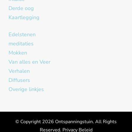
Derde oog
Kaartlegging
Edelstenen
meditaties
Mokken
Van alles en Veer
Verhalen
Diffusers
Overige linkjes
© Copyright 2026
Ontspanningstuin
. All Rights
Reserved.
Privacy Beleid