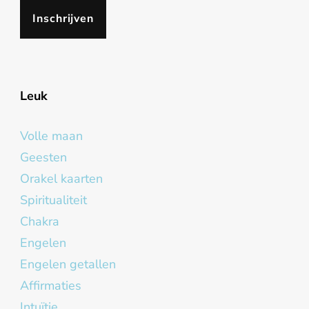
Leuk
Volle maan
Geesten
Orakel kaarten
Spiritualiteit
Chakra
Engelen
Engelen getallen
Affirmaties
Intuïtie