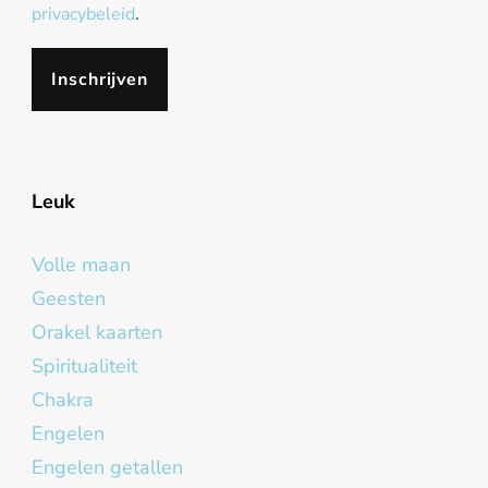
privacybeleid
.
Leuk
Volle maan
Geesten
Orakel kaarten
Spiritualiteit
Chakra
Engelen
Engelen getallen