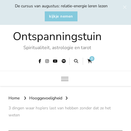
De cursus van augustus: relatie-energie leren lezen
kijkje nemen
Ontspanningstuin
Spiritualiteit, astrologie en tarot
0
Home
Hooggevoeligheid
3 dingen waar hsp’ers last van hebben zonder dat ze het
weten