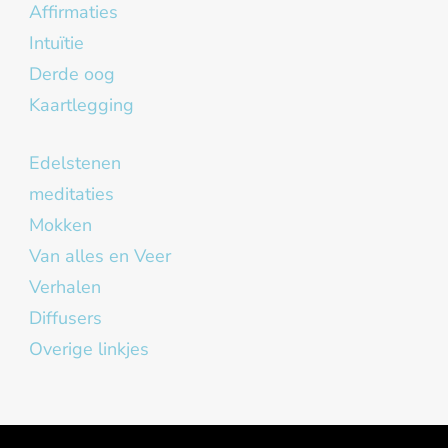
Affirmaties
Intuïtie
Derde oog
Kaartlegging
Edelstenen
meditaties
Mokken
Van alles en Veer
Verhalen
Diffusers
Overige linkjes