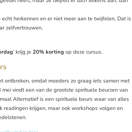
evoel heeft, maar ze twijfelt er toch telkens aan, dan
ie echt herkennen en er niet meer aan te twijfelen. Dat is
ar zelfvertrouwen.
erdag
‘ krijg je
20% korting
op deze cursus.
rs
 niet ontbreken, omdat moeders zo graag iets samen met
mei vindt een van de grootste spirituele beurzen van
aal Alternatief is een spirituele beurs waar van alles
lijk readingen krijgen, maar ook workshops volgen en
edelstenen.