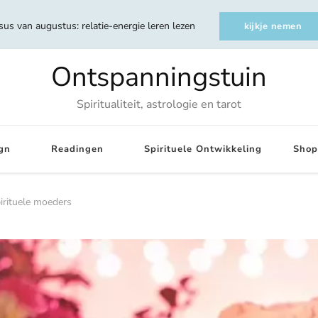
sus van augustus: relatie-energie leren lezen
kijkje nemen
Ontspanningstuin
Spiritualiteit, astrologie en tarot
gn
Readingen
Spirituele Ontwikkeling
Shop
irituele moeders