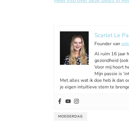
Meer info over deze beurs in Rijs
Scarlet Le Pa
Founder van
ont
Al ruim 16 jaar 
gezondheid (ook 
Voor mij hoort he
Mijn passie is ‘int
Met alles wat ik doe heb ik dan o
je eigen intuïtieve stem te breng
MOEDERDAG