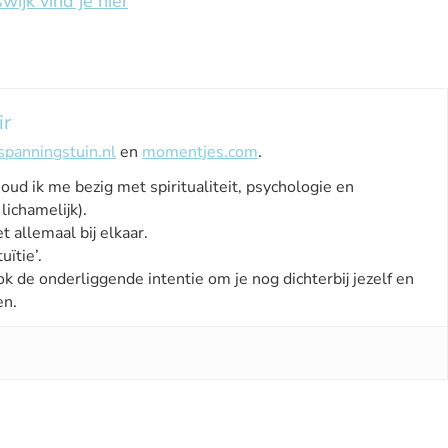
wijk vind je hier
ir
spanningstuin.nl
en
momentjes.com
.
houd ik me bezig met spiritualiteit, psychologie en
lichamelijk).
t allemaal bij elkaar.
uïtie’.
ok de onderliggende intentie om je nog dichterbij jezelf en
en.