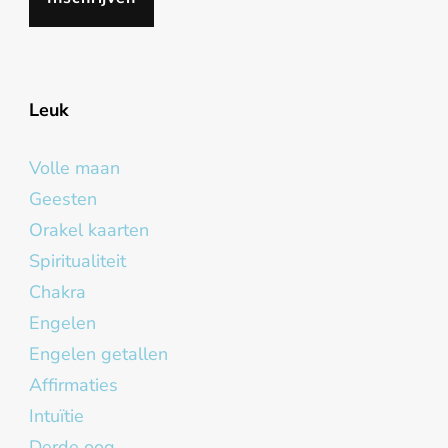
Leuk
Volle maan
Geesten
Orakel kaarten
Spiritualiteit
Chakra
Engelen
Engelen getallen
Affirmaties
Intuïtie
Derde oog