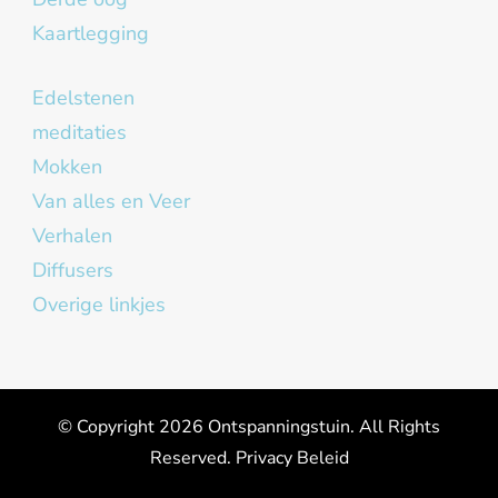
Kaartlegging
Edelstenen
meditaties
Mokken
Van alles en Veer
Verhalen
Diffusers
Overige linkjes
© Copyright 2026
Ontspanningstuin
. All Rights
Reserved.
Privacy Beleid