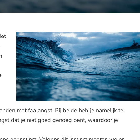
Het
e
n
e
onden met faalangst. Bij beide heb je namelijk te
st dat je niet goed genoeg bent, waardoor je
ns oerinstinct. Volgens dit instinct moeten we er