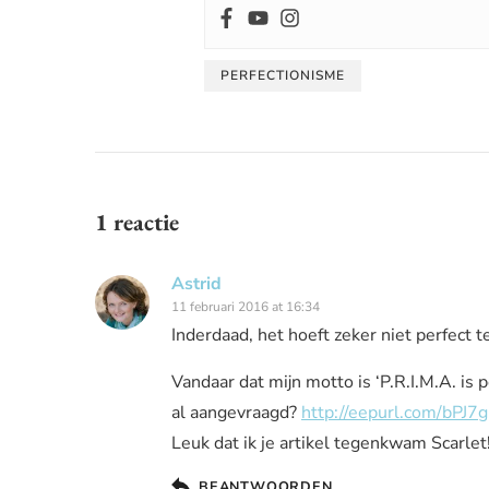
PERFECTIONISME
1 reactie
Astrid
11 februari 2016 at 16:34
Inderdaad, het hoeft zeker niet perfect te
Vandaar dat mijn motto is ‘P.R.I.M.A. is p
al aangevraagd?
http://eepurl.com/bPJ7
Leuk dat ik je artikel tegenkwam Scarle
BEANTWOORDEN