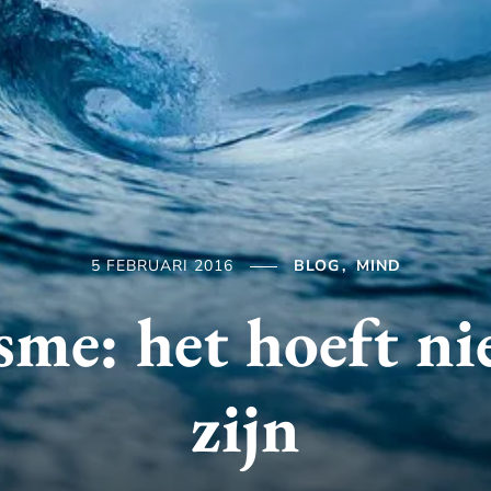
5 FEBRUARI 2016
BLOG
MIND
sme: het hoeft nie
zijn