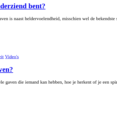
lderziend bent?
aven is naast heldervoelendheid, misschien wel de bekendste s
eit
Video's
aven?
uele gaven die iemand kan hebben, hoe je herkent of je een sp