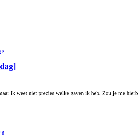
ag
ndag]
 maar ik weet niet precies welke gaven ik heb. Zou je me hie
ag