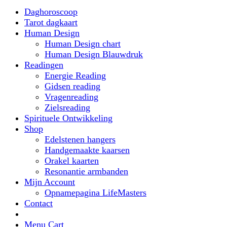
Daghoroscoop
Tarot dagkaart
Human Design
Human Design chart
Human Design Blauwdruk
Readingen
Energie Reading
Gidsen reading
Vragenreading
Zielsreading
Spirituele Ontwikkeling
Shop
Edelstenen hangers
Handgemaakte kaarsen
Orakel kaarten
Resonantie armbanden
Mijn Account
Opnamepagina LifeMasters
Contact
Menu Cart