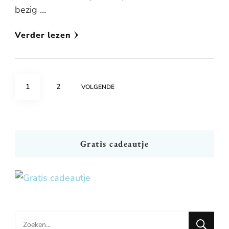
bezig …
Verder lezen
Berichten
PAGE
PAGE
1
2
VOLGENDE
paginering
Gratis cadeautje
Looking